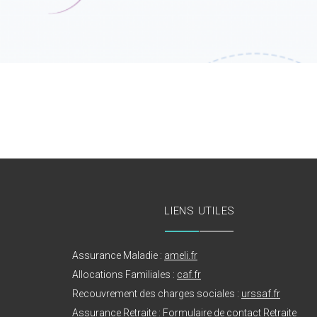
LIENS UTILES
Assurance Maladie :
ameli.fr
Allocations Familiales :
caf.fr
Recouvrement des charges sociales :
urssaf.fr
Assurance Retraite : Formulaire de contact Retraite