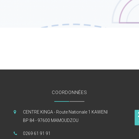
COORDONNÉES
CENTRE KINGA - Route Nationale 1 KAWENI
BP 84 - 97600 MAMOUDZOU
0269 61 91 91