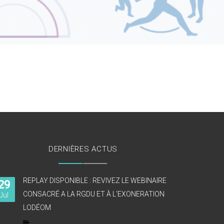
DERNIÈRES ACTUS
REPLAY DISPONIBLE : REVIVEZ LE WEBINAIRE
29
CONSACRÉ A LA RGDU ET À L'EXONERATION
Jul
LODÉOM